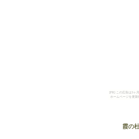
[PR] この広告は
ホームページを更新
霞の