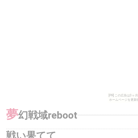
[PR] この広告は
ホームページを更新
夢
幻戦域reboot
戦い果てて