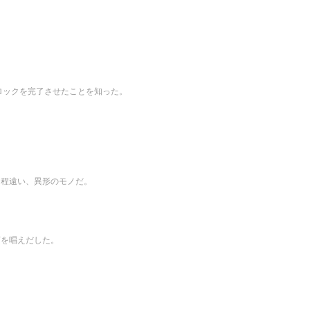
ロックを完了させたことを知った。
は程遠い、異形のモノだ。
言を唱えだした。