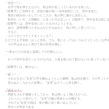
「先生――！」
右手で頬を押さえながら、私は何が起こっているのかを知った。
《狙撃手》に対峙する、灰色の服の塊――去年副担だった、田中女史だ。
無言の睨み合いをしていた二人が、私の声に微かに反応した。
桁外れ（いや、人間離れ、と言った方が正しい）の動作で、田中女史は私に
《狙撃手》は、田中女史にロックをかけようとする。
あの、誘導弾撃つときなんかにやるあれと、殆ど同じと思っていい。
すると、
「コイツガドウナッテモイイノカ？」
ただでさえ不気味（おっと失礼。でも、私にとってはいつもそうだった）な声を
その手はみゅんと伸びて私の左肩を掴む。
――私をただの生徒と認識しての行動らしい。
かつて田中女史だったそのものは、人質を取られて動けない(と思っている)《
《狙撃手》は、動かない。
「破っ！」
それがまさに“女史”の手を離れようとした瞬間、私は利き腕で、その手ごと
思わぬところからの反撃に、“女史”はクワッと目を開く。
「おんっ！」
間髪を入れす膝蹴りをしてから、私は勢いよく飛び上がった。
ぶちっという音がして、“女史”の腕が身体から分離する。
それでも“女史”の指は、私の腕に深く食い込んでいた。
恐るべき執念である。