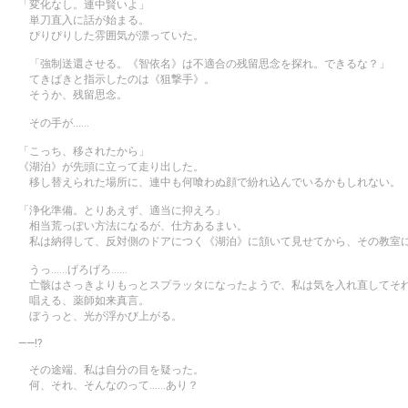
「変化なし。連中賢いよ」
単刀直入に話が始まる。
ぴりぴりした雰囲気が漂っていた。
「強制送還させる。《智依名》は不適合の残留思念を探れ。できるな？」
てきぱきと指示したのは《狙撃手》。
そうか、残留思念。
その手が……
「こっち、移されたから」
《湖泊》が先頭に立って走り出した。
移し替えられた場所に、連中も何喰わぬ顔で紛れ込んでいるかもしれない。
「浄化準備。とりあえず、適当に抑えろ」
相当荒っぽい方法になるが、仕方あるまい。
私は納得して、反対側のドアにつく《湖泊》に頷いて見せてから、その教室
うっ……げろげろ……
亡骸はさっきよりもっとスプラッタになったようで、私は気を入れ直してそ
唱える、薬師如来真言。
ぼうっと、光が浮かび上がる。
――!?
その途端、私は自分の目を疑った。
何、それ、そんなのって……あり？