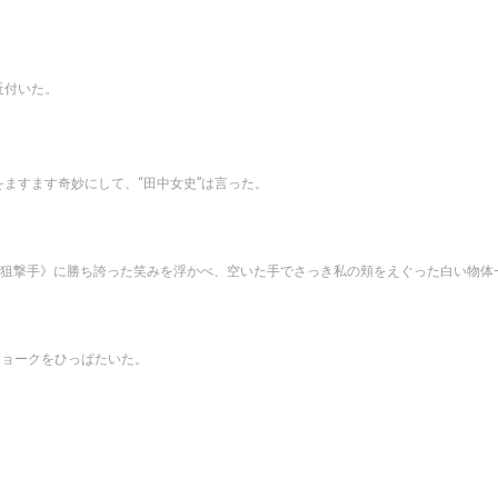
近付いた。
ますます奇妙にして、“田中女史”は言った。
狙撃手》に勝ち誇った笑みを浮かべ、空いた手でさっき私の頬をえぐった白い物体
チョークをひっぱたいた。