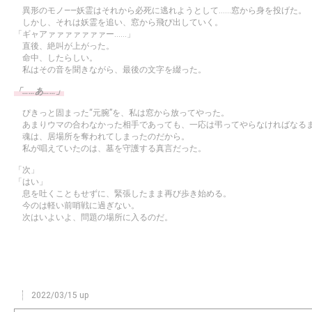
異形のモノ――妖霊はそれから必死に逃れようとして……窓から身を投げた。
しかし、それは妖霊を追い、窓から飛び出していく。
「ギャアァァァァァァァー……」
直後、絶叫が上がった。
命中、したらしい。
私はその音を聞きながら、最後の文字を綴った。
「……あ……」
ぴきっと固まった“元腕”を、私は窓から放ってやった。
あまりウマの合わなかった相手であっても、一応は弔ってやらなければなる
魂は、居場所を奪われてしまったのだから。
私が唱えていたのは、墓を守護する真言だった。
「次」
「はい」
息を吐くこともせずに、緊張したまま再び歩き始める。
今のは軽い前哨戦に過ぎない。
次はいよいよ、問題の場所に入るのだ。
2022/03/15 up