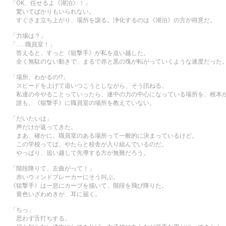
「OK、任せるよ《湖泊》！」
驚いてばかりもいられない。
すぐさま立ち上がり、場所を譲る。浄化するのは《湖泊》の方が得意だ。
「力場は？」
「……職員室！」
答えると、すっと《狙撃手》が私を追い越した。
全く無駄のない動きで、まるで赤と黒の塊が転がっていくような速度だった
「場所、わかるの!?」
スピードを上げて追いつこうとしながら、そう訊ねる。
私達の今やることっていったら、連中の力の中心になっている場所を、根本
誰も、《狙撃手》に職員室の場所を教えていない。
「だいたいは」
声だけが返ってきた。
まあ、確かに、職員室のある場所って一般的に決まっているけど。
この学校ってば、やたらと校舎が入り組んでいるのだ。
やっぱり、追い越して先導する方が無難だろう。
「階段降りて、左曲がって！」
赤いウィンドブレーカーにそう叫ぶ。
《狙撃手》は一息にカーブを描いて、階段を飛び降りた。
黄色いざわめきが、耳に届く。
「ちっ」
思わず舌打ちする。