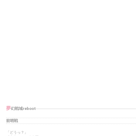
夢
幻戦域reboot
前哨戦
「どうっ？」