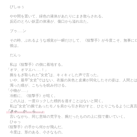
びしゅぅ
やや間を置いて、緑色の液体があたりにまき散らされる。
反応のとろい妖霊の体液が、傷口から溢れ出た。
ブゥ……ン
その時、ぶれるような感覚が一瞬だけして、《狙撃手》が今度こそ、無事に
後は。
だんっ
私は《狙撃手》の側に着地する。
「オマ、オマエハ……！」
腕をもぎ取られた“女史”は、キィキィした声で言った。
いや、最早“女史”ではない、衣服の灰色と皮膚が同化したその姿は、人間と
濁った瞳が、こちらを睨み付ける。
「小物が……」
冷酷に、《狙撃手》が呟く。
この人は、一度ロックした標的を逃すことはないと聞く。
私は“女史”の腕であったモノを肩から引き剥がすと、ひとりごちるように真
「きゃ……か……ら……」
言いながら、同じ意味の梵字を、腕だったものの上に指で書いていく。
ひゅっ
《狙撃手》の手から何かが飛んだ。
今度は、形のある、小さなもの。