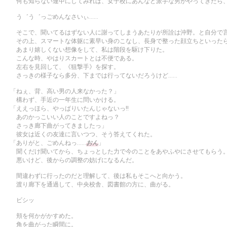
何も知らない連中にしてみれば、女子校にあんなど派手な男がやってきたら
う゛う゛っごめんなさいぃ……
そこで、聞いてるはずない人に謝ってしまうあたりが所詮は沖野。と自分で
その上、スマートな体躯に素早い身のこなし、長身で整った顔立ちといったら
あまり嬉しくない想像をして、私は階段を駆け下りた。
こんな時、やはりスカートとは不便である。
左右を見回して、《狙撃手》を探す。
さっきの様子なら多分、下までは行ってないだろうけど……
「ねぇ、背、高い男の人来なかった？」
構わず、手近の一年生に問いかける。
「ええっほら、やっぱりいたんじゃないっ!!
あのかっこいい人のことですよねっ？
さっき廊下曲がってきましたっ」
彼女は近くの友達に言いつつ、そう答えてくれた。
「ありがと、ごめんねっ……
おん
」
聞くだけ聞いてから、ちょっとした力で今のことをあやふやにさせてもらう
悪いけど、後からの調整の妨げになるんだ。
間違わずに行ったのだと理解して、後は私もそこへと向かう。
渡り廊下を通過して、中央校舎、図書館の方に、曲がる。
ビシッ
頬を何かがかすめた。
角を曲がった瞬間に。