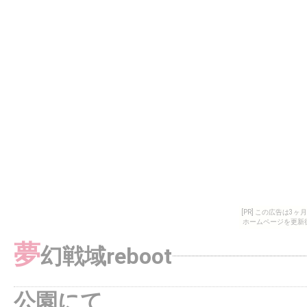
[PR] この広告は
ホームページを更新
夢
幻戦域reboot
公園にて